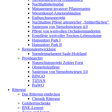
Nachhaltigkeitspfad
Management invasiver Pflanzenarten
Wiesenknopf-Ameisenbläuling
Entbuschungsprojekt
Nachhaltige Pflege artenreicher „Splitterflächen”
Sanierung von Streuobstwiesen 4.0
Pflege von wertvollen Orchideenstandorten
Erstpflege wertvoller Trocken-Lebensräume
Hainspitzer Park I
Hainspitzer Park II
Regionalentwicklung
Spendenparlament Saale-Holzland
Projektarchiv
Naturschutzprojekt Zeitzer Forst
Obstgehölzpflege
Sanierung von Streuobstwiesen 3.0
BINGO
TIZIAN
PraWO
Rittergut
Das Rittergut entdecken
Chronik Rittergut
Gutsherrnschenke
BNE-Lernort