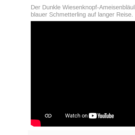
Der Dunkle Wiesenknopf-Ameisenbläuling
blauer Schmetterling auf langer Reise.