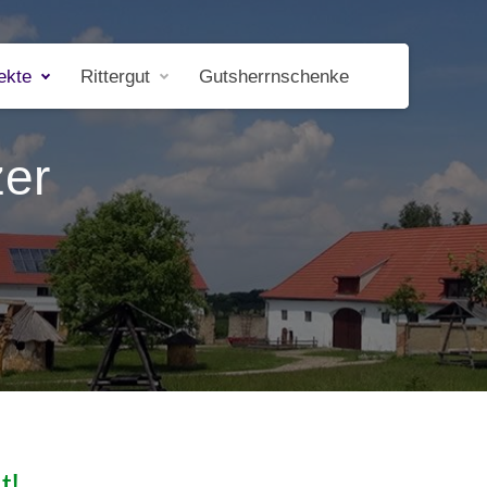
ekte
Rittergut
Gutsherrnschenke
zer
t!