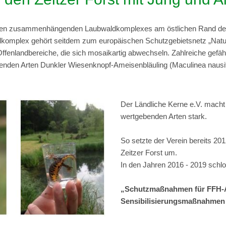
roßen zusammenhängenden Laubwaldkomplexes am östlichen Rand der S
komplex gehört seitdem zum europäischen Schutzgebietsnetz „Natur
fenlandbereiche, die sich mosaikartig abwechseln. Zahlreiche gefäh
benden Arten Dunkler Wiesenknopf-Ameisenbläuling (Maculinea nausit
Der Ländliche Kerne e.V. macht s
wertgebenden Arten stark.
So setzte der Verein bereits 20
Zeitzer Forst um.
In den Jahren 2016 - 2019 schlo
„Schutzmaßnahmen für FFH-Ar
Sensibilisierungsmaßnahmen 