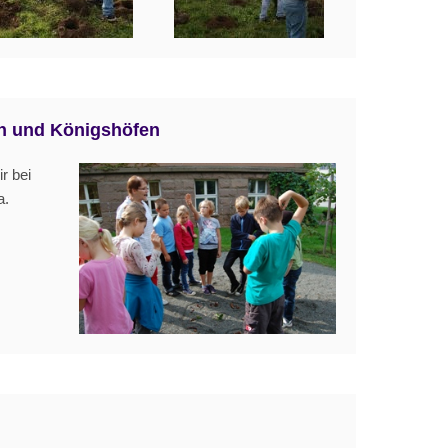
en und Königshöfen
r bei
a.