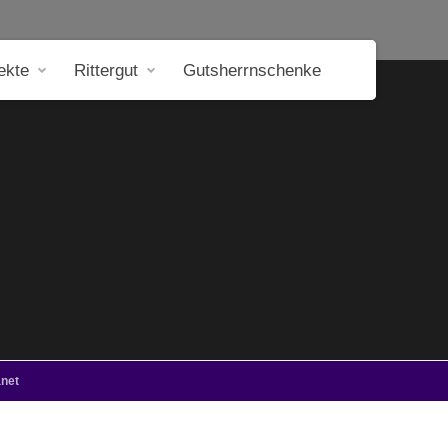
ekte
Rittergut
Gutsherrnschenke
net