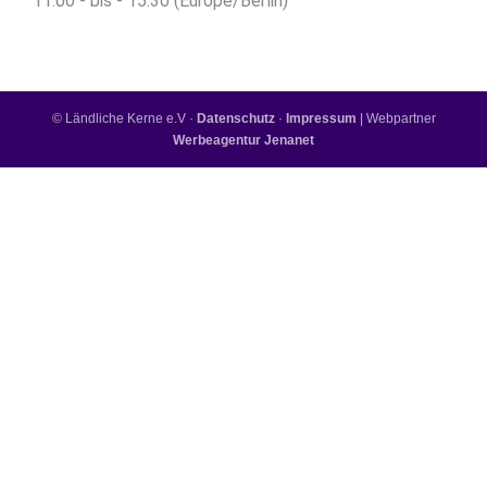
11:00 - bis - 15:30 (Europe/Berlin)
© Ländliche Kerne e.V ·
Datenschutz
·
Impressum
| Webpartner
Werbeagentur Jenanet